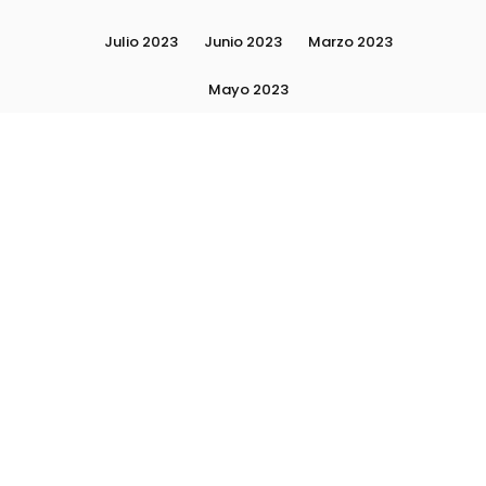
Julio 2023
Junio 2023
Marzo 2023
Mayo 2023
Moda, tendencias e imagen personal | Plushmag
Noviembre 2022
Noviembre 2023
Octubre 2022
Octubre 2023
Quiénes Somos
Septiembre 2022
Septiembre 2023
Septiembre 2024
Subscribite
Ultimas Notas 2024
Ultimas Notas 2025
La escuela Plushlamour- El detrás de escena
Asesoría de Imagen y Personal Shopper