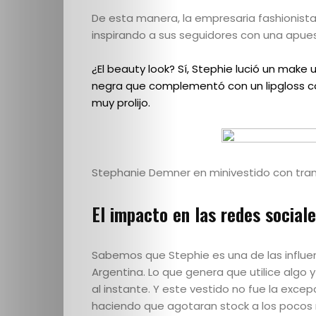
Cultura
De esta manera, la empresaria fashionist
inspirando a sus seguidores con una apu
PLOP
¿El beauty look? Sí, Stephie lució un mak
negra que complementó con un lipgloss con
Imagen
muy prolijo.
y
Belleza
Stephanie Demner en minivestido con tra
Crónicas
El impacto en las redes sociale
Contacto
Sabemos que Stephie es una de las influen
Argentina. Lo que genera que utilice algo
La
al instante. Y este vestido no fue la excep
haciendo que agotaran stock a los pocos m