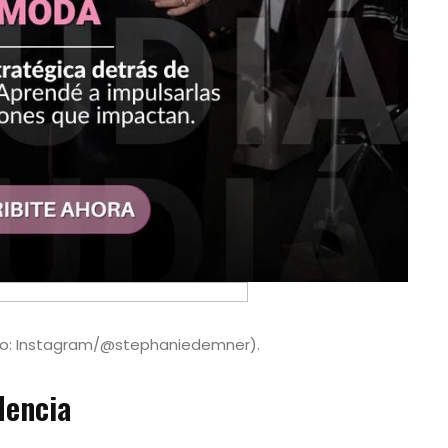
oto: Instagram/@stephaniedemner).
dencia