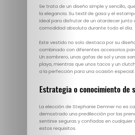
Se trata de un diseño simple y sencillo, qu
la elegancia. Su textil de gasa y el estamp
ideal para disfrutar de un atardecer junt
comodidad absoluta durante todo el día.
Este vestido no solo destaca por su diseño
Quienes
combinado con diferentes accesorios para
Un sombrero, unas gafas de sol y unas san
Somos
playa, mientras que unos tacos y un clutc
a la perfección para una ocasión especial.
Editoriales
Estrategia o conocimiento de s
Comunidad
La elección de Stephanie Demner no es cas
Los
demostrado una predilección por las pren
sentirse seguras y confiadas en cualquier 
Elegidos
estos requisitos.