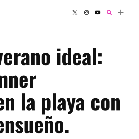
verano ideal:
mner
n la playa con
ensueño.