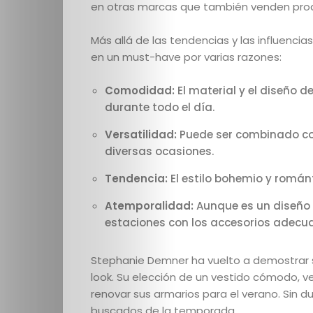
escuela
en otras marcas que también venden produ
–
Más allá de las tendencias y las influencia
en un must-have por varias razones:
El
Comodidad:
El material y el diseño 
detrás
durante todo el día.
Versatilidad:
Puede ser combinado con
de
diversas ocasiones.
escena
Tendencia:
El estilo bohemio y romá
Atemporalidad:
Aunque es un diseño 
Destacados
estaciones con los accesorios adecu
de
Stephanie Demner ha vuelto a demostrar 
look. Su elección de un vestido cómodo, ve
la
renovar sus armarios para el verano. Sin d
buscados de la temporada.