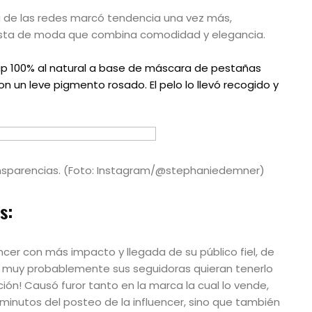
a de las redes marcó tendencia una vez más,
esta de moda que combina comodidad y elegancia.
e up 100% al natural a base de máscara de pestañas
 un leve pigmento rosado. El pelo lo llevó recogido y
nsparencias. (Foto: Instagram/@stephaniedemner)
s:
cer con más impacto y llegada de su público fiel, de
 y muy probablemente sus seguidoras quieran tenerlo
ción! Causó furor tanto en la marca la cual lo vende,
inutos del posteo de la influencer, sino que también