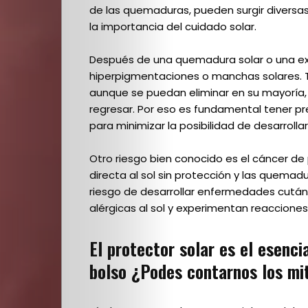
escuela
de las quemaduras, pueden surgir diversa
la importancia del cuidado solar.
–
Después de una quemadura solar o una e
El
hiperpigmentaciones o manchas solares. 
aunque se puedan eliminar en su mayoría,
detrás
regresar. Por eso es fundamental tener pre
para minimizar la posibilidad de desarroll
de
Otro riesgo bien conocido es el cáncer de 
escena
directa al sol sin protección y las quemad
riesgo de desarrollar enfermedades cutá
alérgicas al sol y experimentan reaccione
Destacados
El protector solar es el esencia
de
bolso ¿Podes contarnos los mi
la