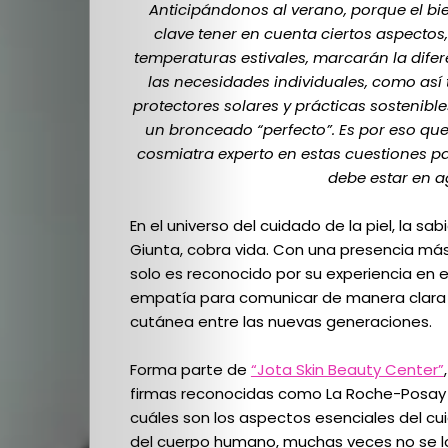
Anticipándonos al verano, porque el bie
clave tener en cuenta ciertos aspectos,
temperaturas estivales, marcarán la difer
las necesidades individuales, como así
protectores solares y prácticas sostenib
un bronceado “perfecto”. Es por eso qu
cosmiatra experto en estas cuestiones 
debe estar en 
En el universo del cuidado de la piel, la s
Giunta, cobra vida. Con una presencia má
solo es reconocido por su experiencia en el
empatía para comunicar de manera clara y 
cutánea entre las nuevas generaciones.
Forma parte de
“Jota Skin Beauty Center”
firmas reconocidas como La Roche-Posay y
cuáles son los aspectos esenciales del cui
del cuerpo humano, muchas veces no se l