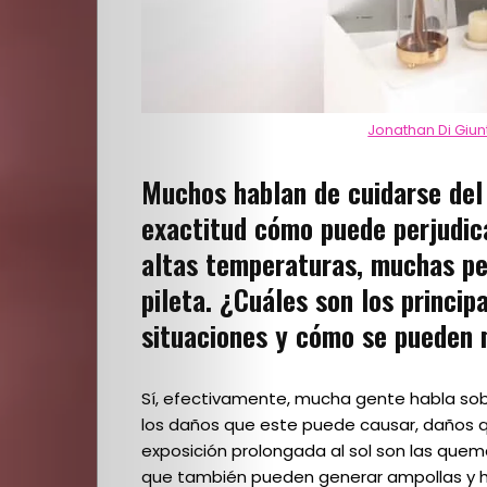
Cultura
PLOP
Jonathan Di Giun
Imagen
Muchos hablan de cuidarse del
y
exactitud cómo puede perjudica
Belleza
altas temperaturas, muchas per
pileta. ¿Cuáles son los princip
Crónicas
situaciones y cómo se pueden
Contacto
Sí, efectivamente, mucha gente habla so
La
los daños que este puede causar, daños que
exposición prolongada al sol son las quema
que también pueden generar ampollas y h