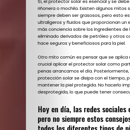
Sí, el protector solar es esencial y se debe
Escuela
riñonera o mochila. Existen algunos mitos 
siempre deben ser grasosos, pero esto es 
Creativos
ultraligeros y fluidos que proporcionan un
más conciencia sobre los ingredientes de
destacados
eliminado derivados de petróleo y otros c
hace seguros y beneficiosos para la piel.
Otro mito común es pensar que se aplica un
Search
crucial aplicar el protector solar como part
penas arrancamos el día. Posteriormente, 
protección solar se disipa con el tiempo, p
mantener la piel protegida. No hacerlo impli
desprotegida, lo que puede tener consec
Hoy en día, las redes sociales 
pero no siempre estos consejos
todos los diferentes tipos de p