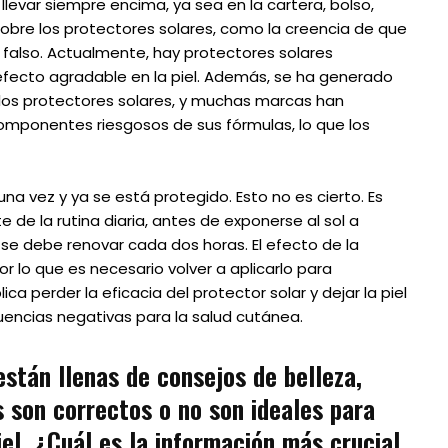
 llevar siempre encima, ya sea en la cartera, bolso,
sobre los protectores solares, como la creencia de que
falso. Actualmente, hay protectores solares
 efecto agradable en la piel. Además, se ha generado
 los protectores solares, y muchas marcas han
omponentes riesgosos de sus fórmulas, lo que los
a vez y ya se está protegido. Esto no es cierto. Es
e de la rutina diaria, antes de exponerse al sol a
se debe renovar cada dos horas. El efecto de la
or lo que es necesario volver a aplicarlo para
ca perder la eficacia del protector solar y dejar la piel
uencias negativas para la salud cutánea.
están llenas de consejos de belleza,
 son correctos o no son ideales para
iel. ¿Cuál es la información más crucial