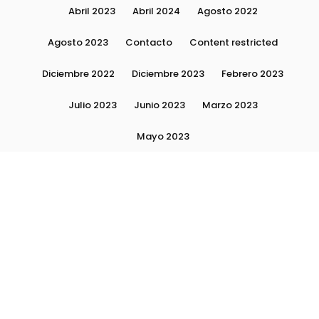
Abril 2023
Abril 2024
Agosto 2022
Agosto 2023
Contacto
Content restricted
Diciembre 2022
Diciembre 2023
Febrero 2023
Julio 2023
Junio 2023
Marzo 2023
Mayo 2023
Moda, tendencias e imagen personal | Plushmag
Noviembre 2022
Noviembre 2023
Octubre 2022
Octubre 2023
Quiénes Somos
Septiembre 2022
Septiembre 2023
Septiembre 2024
Subscribite