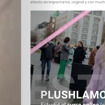
efecto es impactante, original y con muc
Cultura
PLOP
Imagen
y
Belleza
Crónicas
Contacto
La