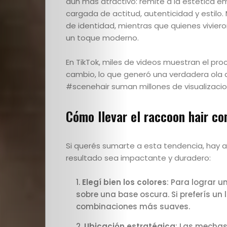
aún más atractivo: remite a la estética em
Escuela
cargada de actitud, autenticidad y estil
de identidad, mientras que quienes vivie
Creativos
un toque moderno.
destacados
En TikTok, miles de videos muestran el pr
cambio, lo que generó una verdadera ola 
#scenehair suman millones de visualizacio
Search
Cómo llevar el raccoon hair con
Si querés sumarte a esta tendencia, hay 
resultado sea impactante y duradero:
Elegí bien los colores
: Para lograr u
sobre una base oscura. Si preferís un
combinaciones más suaves.
Ubicación estratégica
: Las mechas 