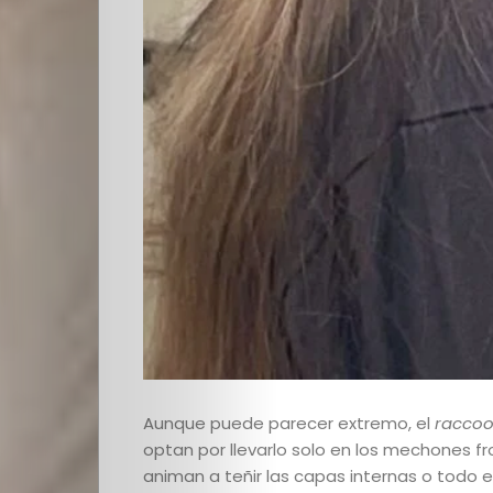
Quienes
Somos
Editoriales
Comunidad
Los
Aunque puede parecer extremo, el
raccoo
optan por llevarlo solo en los mechones fro
Elegidos
animan a teñir las capas internas o todo el 