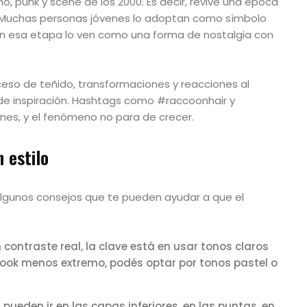
o, punk y scene de los 2000. Es decir, revive una época
o. Muchas personas jóvenes lo adoptan como símbolo
ron esa etapa lo ven como una forma de nostalgia con
oceso de teñido, transformaciones y reacciones al
de inspiración. Hashtags como #raccoonhair y
nes, y el fenómeno no para de crecer.
 estilo
algunos consejos que te pueden ayudar a que el
n contraste real, la clave está en usar tonos claros
 look menos extremo, podés optar por tonos pastel o
pueden ir en las capas inferiores, en las puntas, en