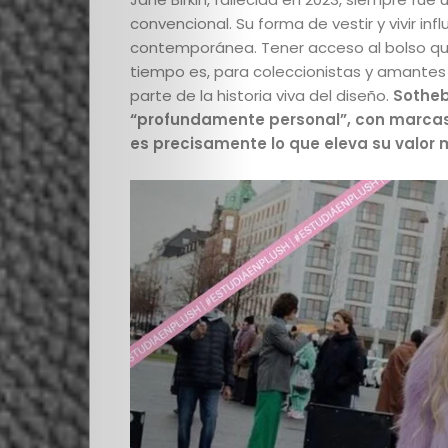
Escuela
convencional. Su forma de vestir y vivir in
contemporánea. Tener acceso al bolso que 
Creativos
tiempo es, para coleccionistas y amantes 
parte de la historia viva del diseño.
Sotheby
destacados
“profundamente personal”, con marcas de
es precisamente lo que eleva su valor 
Search