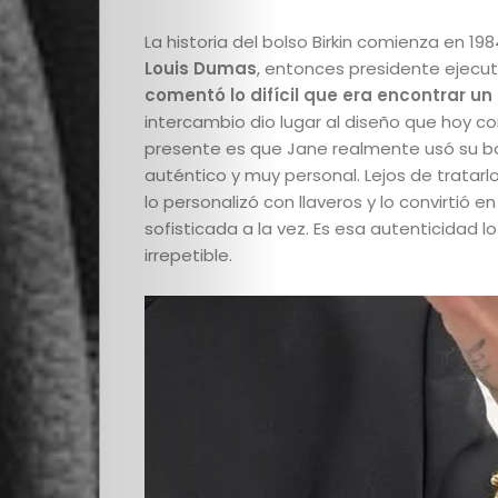
La historia del bolso Birkin comienza en 19
Louis Dumas
, entonces presidente ejecu
comentó lo difícil que era encontrar un
intercambio dio lugar al diseño que hoy 
presente es que Jane realmente usó su bo
auténtico y muy personal. Lejos de tratar
Quienes
lo personalizó con llaveros y lo convirtió 
sofisticada a la vez. Es esa autenticidad 
Somos
irrepetible.
Editoriales
Comunidad
Los
Elegidos