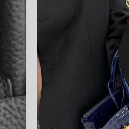
Cultura
PLOP
Imagen
y
Belleza
Crónicas
Contacto
La