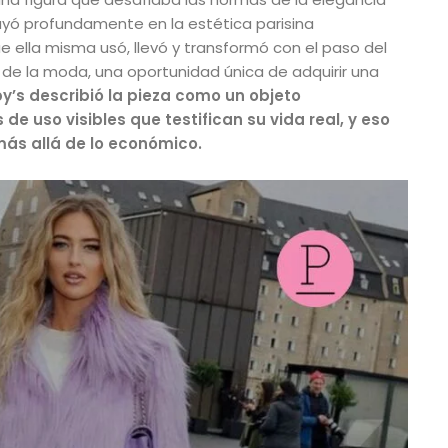
fluyó profundamente en la estética parisina
ella misma usó, llevó y transformó con el paso del
de la moda, una oportunidad única de adquirir una
’s describió la pieza como un objeto
 uso visibles que testifican su vida real, y eso
más allá de lo económico.