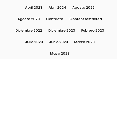
Abril 2023
Abril 2024
Agosto 2022
Agosto 2023
Contacto
Content restricted
Diciembre 2022
Diciembre 2023
Febrero 2023
Julio 2023
Junio 2023
Marzo 2023
Mayo 2023
Moda, tendencias e imagen personal | Plushmag
Noviembre 2022
Noviembre 2023
Octubre 2022
Octubre 2023
Quiénes Somos
Septiembre 2022
Septiembre 2023
Septiembre 2024
Subscribite