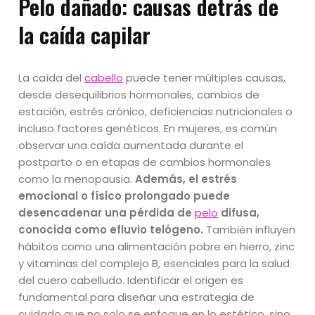
Pelo dañado:
c
ausas detrás de
la caída capilar
La caída del
cabello
puede tener múltiples causas,
desde desequilibrios hormonales, cambios de
estación, estrés crónico, deficiencias nutricionales o
incluso factores genéticos. En mujeres, es común
observar una caída aumentada durante el
postparto o en etapas de cambios hormonales
como la menopausia.
Además, el estrés
emocional o físico prolongado puede
desencadenar una pérdida de
pelo
difusa,
conocida como efluvio telógeno.
También influyen
hábitos como una alimentación pobre en hierro, zinc
y vitaminas del complejo B, esenciales para la salud
del cuero cabelludo. Identificar el origen es
fundamental para diseñar una estrategia de
cuidado que no solo se enfoque en lo estético, sino