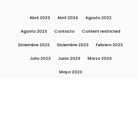
Abril 2023
Abril 2024
Agosto 2022
Agosto 2023
Contacto
Content restricted
Diciembre 2022
Diciembre 2023
Febrero 2023
Julio 2023
Junio 2023
Marzo 2023
Mayo 2023
Moda, tendencias e imagen personal | Plushmag
Noviembre 2022
Noviembre 2023
Octubre 2022
Octubre 2023
Quiénes Somos
Septiembre 2022
Septiembre 2023