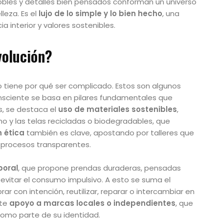
 nobles y detalles bien pensados conforman un universo
leza. Es el
lujo de lo simple y lo bien hecho
, una
 interior y valores sostenibles.
volución?
o tiene por qué ser complicado. Estos son algunos
sciente se basa en pilares fundamentales que
os, se destaca el
uso de materiales sostenibles
,
mo y las telas recicladas o biodegradables, que
 ética
también es clave, apostando por talleres que
 procesos transparentes.
poral
, que propone prendas duraderas, pensadas
evitar el consumo impulsivo. A esto se suma el
rar con intención, reutilizar, reparar o intercambiar en
rte
apoyo a marcas locales o independientes
, que
 como parte de su identidad.