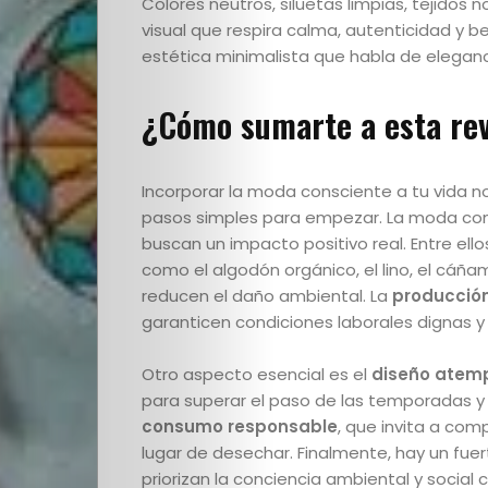
Colores neutros, siluetas limpias, tejidos
Escuela
visual que respira calma, autenticidad y bel
estética minimalista que habla de elegancia
Creativos
¿Cómo sumarte a esta re
destacados
Incorporar la moda consciente a tu vida n
pasos simples para empezar. La moda con
Search
buscan un impacto positivo real. Entre ell
como el algodón orgánico, el lino, el cáña
reducen el daño ambiental. La
producción
garanticen condiciones laborales dignas y
Otro aspecto esencial es el
diseño atem
para superar el paso de las temporadas y 
consumo responsable
, que invita a comp
lugar de desechar. Finalmente, hay un fue
priorizan la conciencia ambiental y social