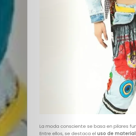
Cultura
PLOP
Imagen
y
Belleza
Crónicas
Contacto
La
La moda consciente se basa en pilares fu
Entre ellos, se destaca el
uso de material