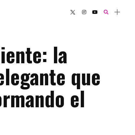
ente: la
elegante que
ormando el