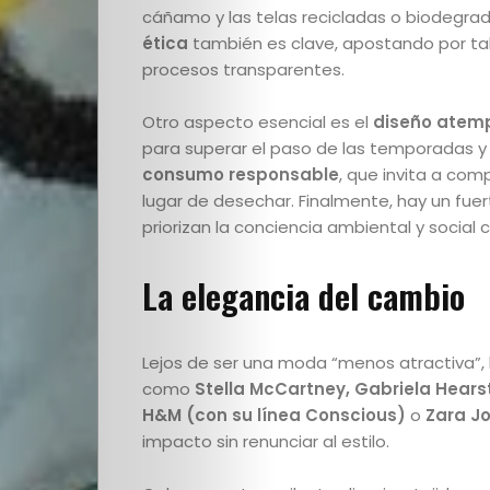
escuela
cáñamo y las telas recicladas o biodegra
ética
también es clave, apostando por tal
–
procesos transparentes.
El
Otro aspecto esencial es el
diseño atem
para superar el paso de las temporadas y 
detrás
consumo responsable
, que invita a comp
lugar de desechar. Finalmente, hay un fue
de
priorizan la conciencia ambiental y social
escena
La elegancia del cambio
Destacados
Lejos de ser una moda “menos atractiva”, l
como
Stella McCartney, Gabriela Hear
de
H&M (con su línea Conscious)
o
Zara Jo
impacto sin renunciar al estilo.
la