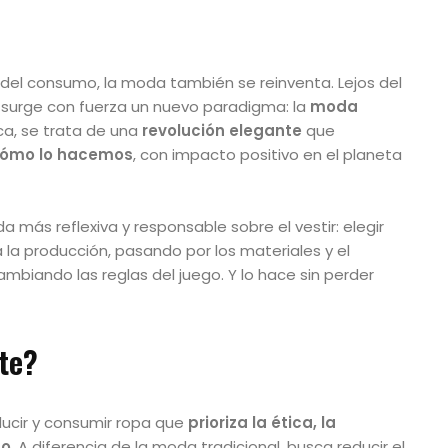
el consumo, la moda también se reinventa. Lejos del
, surge con fuerza un nuevo paradigma: la
moda
ca, se trata de una
revolución elegante
que
ómo lo hacemos
, con impacto positivo en el planeta
más reflexiva y responsable sobre el vestir: elegir
 la producción, pasando por los materiales y el
mbiando las reglas del juego. Y lo hace sin perder
te?
ucir y consumir ropa que
prioriza la ética, la
no
. A diferencia de la moda tradicional, busca reducir el