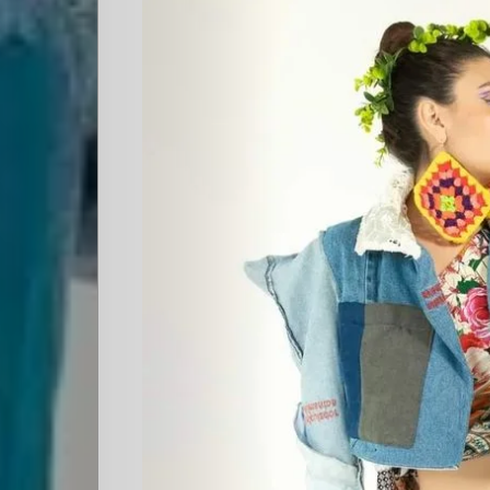
Quienes
Somos
Editoriales
Comunidad
Los
Elegidos