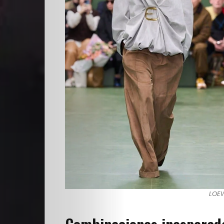
Escuela
Creativos
destacados
Search
LOEW
Combinaciones inesperad