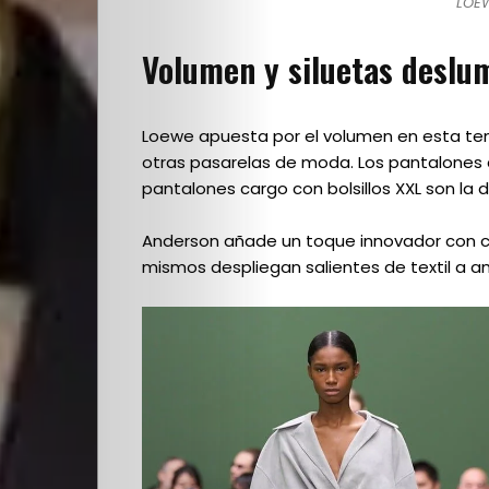
escuela
LOEW
–
Volumen y siluetas deslu
El
Loewe apuesta por el volumen en esta te
detrás
otras pasarelas de moda. Los pantalones
pantalones cargo con bolsillos XXL son la 
de
Anderson añade un toque innovador con c
mismos despliegan salientes de textil a am
escena
Destacados
de
la