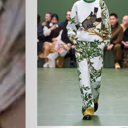
Cultura
PLOP
Imagen
y
Belleza
Crónicas
Contacto
La