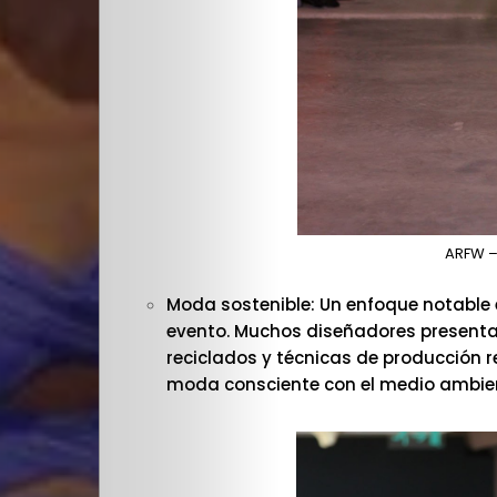
Cultura
PLOP
Imagen
y
ARFW –
Belleza
Moda sostenible: Un enfoque notable e
Crónicas
evento. Muchos diseñadores presenta
reciclados y técnicas de producción 
Contacto
moda consciente con el medio ambie
La