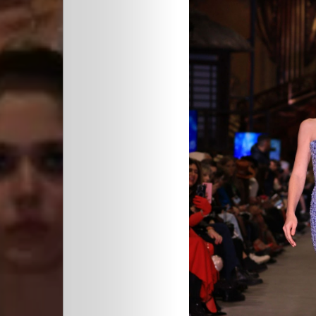
Quienes
Somos
Editoriales
Comunidad
Los
Elegidos