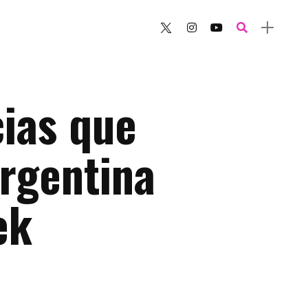
ias que
rgentina
ek