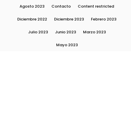
Agosto 2023
Contacto
Content restricted
Diciembre 2022
Diciembre 2023
Febrero 2023
Julio 2023
Junio 2023
Marzo 2023
Mayo 2023
Moda, tendencias e imagen personal | Plushmag
Noviembre 2022
Noviembre 2023
Octubre 2022
Octubre 2023
Quiénes Somos
Septiembre 2022
Septiembre 2023
Septiembre 2024
Subscribite
Ultimas Notas 2024
Ultimas Notas 2025