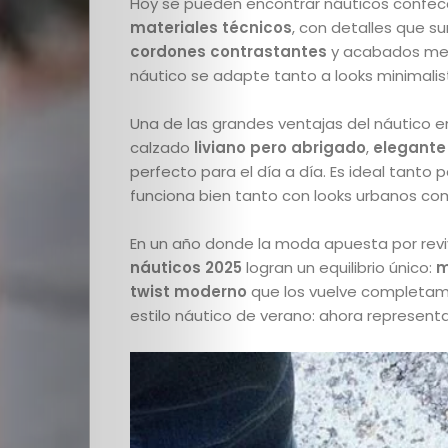
escuela
Hoy se pueden encontrar náuticos confe
materiales técnicos
, con detalles que s
–
cordones contrastantes
y acabados meta
náutico se adapte tanto a looks minimali
El
Una de las grandes ventajas del náutico en
calzado
liviano pero abrigado
,
elegante
detrás
perfecto para el día a día. Es ideal tanto 
funciona bien tanto con looks urbanos co
de
En un año donde la moda apuesta por reviv
escena
náuticos 2025
logran un equilibrio único:
m
twist moderno
que los vuelve completame
Destacados
estilo náutico de verano: ahora represen
de
la