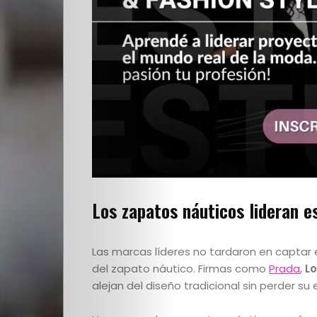
Cultura
PLOP
Imagen
y
Belleza
Crónicas
Los zapatos náuticos lideran 
Contacto
Las marcas líderes no tardaron en captar
del zapato náutico. Firmas como
Prada
,
L
La
alejan del diseño tradicional sin perder su 