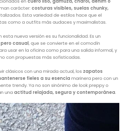
ccionados en
cuero liso, gamuza, charol, denim o
uman carácter:
costuras visibles, suelas chunky,
lizados. Esta variedad de estilos hace que el
stas como a outfits más audaces y maximalistas.
 esta nueva versión es su funcionalidad. Es un
 pero casual
, que se convierte en el comodín
para usar en la oficina como para una salida informal, y
mo con propuestas más sofisticadas.
ir clásicos con una mirada actual, los
zapatos
antenerse fieles a su esencia
marinera pero con un
nte trendy. Ya no son sinónimo de look preppy o
tan una
actitud relajada, segura y contemporánea
.