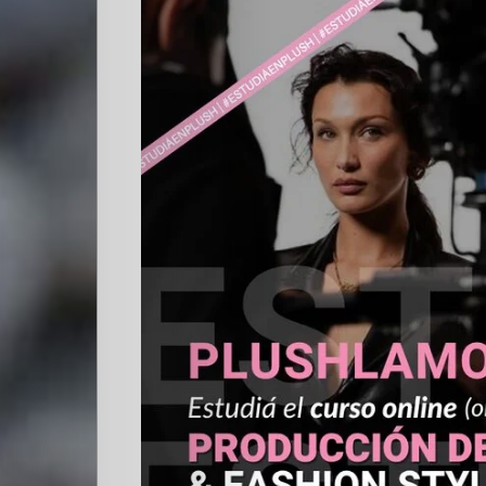
Quienes
Somos
Editoriales
Comunidad
Los
Elegidos