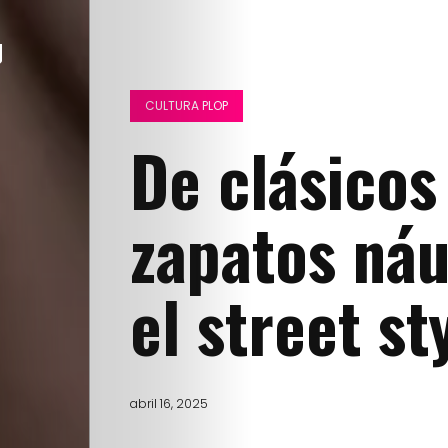
CULTURA PLOP
De clásicos
zapatos náu
el street s
abril 16, 2025