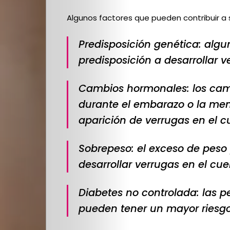
Cultura
Algunos factores que pueden contribuir a s
PLOP
Predisposición genética: alg
predisposición a desarrollar v
Imagen
Cambios hormonales: los cam
y
durante el embarazo o la me
aparición de verrugas en el cu
Belleza
Crónicas
Sobrepeso: el exceso de peso
desarrollar verrugas en el cuel
Contacto
Diabetes no controlada: las 
La
pueden tener un mayor riesgo 