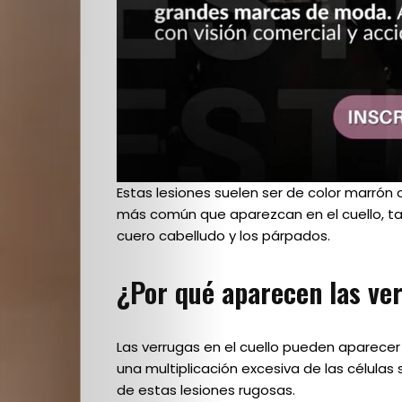
Quienes
Somos
Estas lesiones suelen ser de color marrón
más común que aparezcan en el cuello, t
cuero cabelludo y los párpados.
Editoriales
¿Por qué aparecen las ver
Comunidad
Los
Las verrugas en el cuello pueden aparecer
una multiplicación excesiva de las células s
Elegidos
de estas lesiones rugosas.