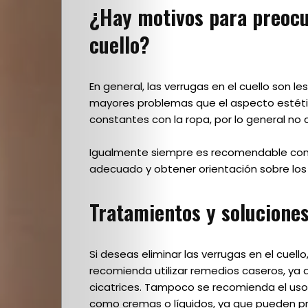
escuela
¿Hay motivos para preocu
–
cuello?
El
En general, las verrugas en el cuello son l
detrás
mayores problemas que el aspecto estéti
constantes con la ropa, por lo general no 
de
Igualmente siempre es recomendable consu
adecuado y obtener orientación sobre los
escena
Tratamientos y soluciones
Destacados
de
Si deseas eliminar las verrugas en el cuel
recomienda utilizar remedios caseros, ya 
la
cicatrices. Tampoco se recomienda el uso
como cremas o líquidos, ya que pueden pr