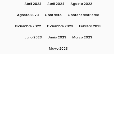
Abril 2023
Abril 2024
Agosto 2022
Agosto 2023
Contacto
Content restricted
Diciembre 2022
Diciembre 2023
Febrero 2023
Julio 2023
Junio 2023
Marzo 2023
Mayo 2023
Moda, tendencias e imagen personal | Plushmag
Noviembre 2022
Noviembre 2023
Octubre 2022
Octubre 2023
Quiénes Somos
Septiembre 2022
Septiembre 2023
Septiembre 2024
Subscribite