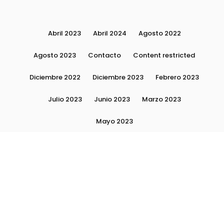
Abril 2023
Abril 2024
Agosto 2022
Agosto 2023
Contacto
Content restricted
Diciembre 2022
Diciembre 2023
Febrero 2023
Julio 2023
Junio 2023
Marzo 2023
Mayo 2023
Moda, tendencias e imagen personal | Plushmag
Noviembre 2022
Noviembre 2023
Octubre 2022
Octubre 2023
Quiénes Somos
Septiembre 2022
Septiembre 2023