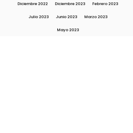
Diciembre 2022
Diciembre 2023
Febrero 2023
Julio 2023
Junio 2023
Marzo 2023
Mayo 2023
Moda, tendencias e imagen personal | Plushmag
Noviembre 2022
Noviembre 2023
Octubre 2022
Octubre 2023
Quiénes Somos
Septiembre 2022
Septiembre 2023
Septiembre 2024
Subscribite
Ultimas Notas 2024
Ultimas Notas 2025
La escuela Plushlamour- El detrás de escena