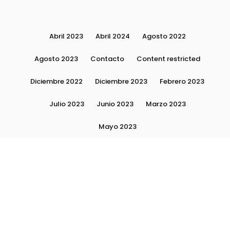
Abril 2023
Abril 2024
Agosto 2022
Agosto 2023
Contacto
Content restricted
Diciembre 2022
Diciembre 2023
Febrero 2023
Julio 2023
Junio 2023
Marzo 2023
Mayo 2023
Moda, tendencias e imagen personal | Plushmag
Noviembre 2022
Noviembre 2023
Octubre 2022
Octubre 2023
Quiénes Somos
Septiembre 2022
Septiembre 2023