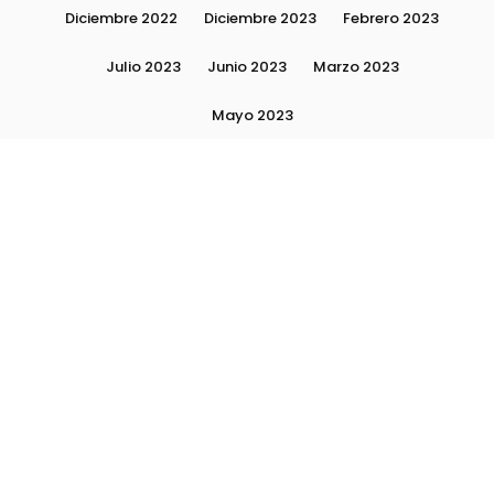
Diciembre 2022
Diciembre 2023
Febrero 2023
Julio 2023
Junio 2023
Marzo 2023
Mayo 2023
Moda, tendencias e imagen personal | Plushmag
Noviembre 2022
Noviembre 2023
Octubre 2022
Octubre 2023
Quiénes Somos
Septiembre 2022
Septiembre 2023
Septiembre 2024
Subscribite
Ultimas Notas 2024
Ultimas Notas 2025
La escuela Plushlamour- El detrás de escena