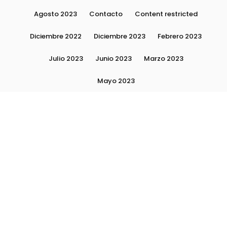
Agosto 2023
Contacto
Content restricted
Diciembre 2022
Diciembre 2023
Febrero 2023
Julio 2023
Junio 2023
Marzo 2023
Mayo 2023
Moda, tendencias e imagen personal | Plushmag
Noviembre 2022
Noviembre 2023
Octubre 2022
Octubre 2023
Quiénes Somos
Septiembre 2022
Septiembre 2023
Septiembre 2024
Subscribite
Ultimas Notas 2024
Ultimas Notas 2025