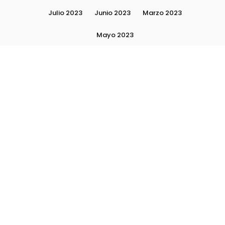
Julio 2023
Junio 2023
Marzo 2023
Mayo 2023
Moda, tendencias e imagen personal | Plushmag
Noviembre 2022
Noviembre 2023
Octubre 2022
Octubre 2023
Quiénes Somos
Septiembre 2022
Septiembre 2023
Septiembre 2024
Subscribite
Ultimas Notas 2024
Ultimas Notas 2025
La escuela Plushlamour- El detrás de escena
Asesoría de Imagen y Personal Shopper