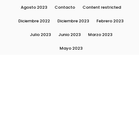
Agosto 2023
Contacto
Content restricted
Diciembre 2022
Diciembre 2023
Febrero 2023
Julio 2023
Junio 2023
Marzo 2023
Mayo 2023
Moda, tendencias e imagen personal | Plushmag
Noviembre 2022
Noviembre 2023
Octubre 2022
Octubre 2023
Quiénes Somos
Septiembre 2022
Septiembre 2023
Septiembre 2024
Subscribite
Ultimas Notas 2024
Ultimas Notas 2025