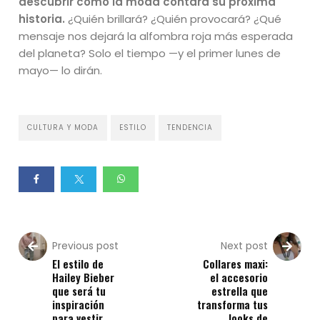
descubrir cómo la moda contará su próxima
historia.
¿Quién brillará? ¿Quién provocará? ¿Qué
mensaje nos dejará la alfombra roja más esperada
del planeta? Solo el tiempo —y el primer lunes de
mayo— lo dirán.
CULTURA Y MODA
ESTILO
TENDENCIA
Previous post
Next post
El estilo de
Collares maxi:
Hailey Bieber
el accesorio
que será tu
estrella que
inspiración
transforma tus
para vestir
looks de