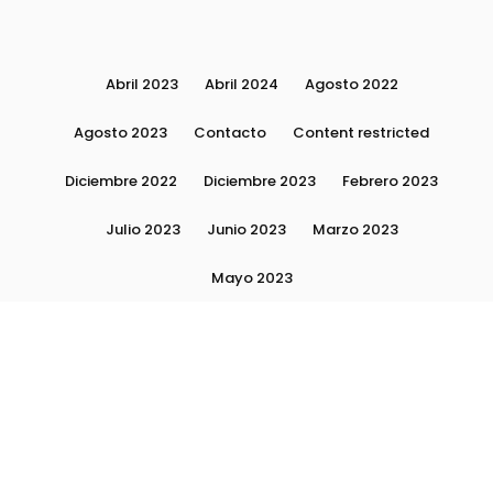
Abril 2023
Abril 2024
Agosto 2022
Agosto 2023
Contacto
Content restricted
Diciembre 2022
Diciembre 2023
Febrero 2023
Julio 2023
Junio 2023
Marzo 2023
Mayo 2023
Moda, tendencias e imagen personal | Plushmag
Noviembre 2022
Noviembre 2023
Octubre 2022
Octubre 2023
Quiénes Somos
Septiembre 2022
Septiembre 2023