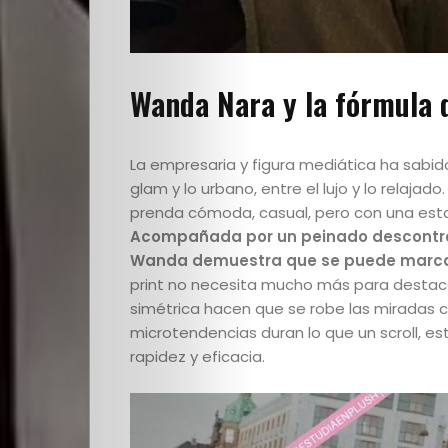
Cultura
PLOP
Wanda Nara y la fórmula d
Imagen
La empresaria y figura mediática ha sabido
y
glam y lo urbano, entre el lujo y lo relajad
prenda cómoda, casual, pero con una es
Belleza
Acompañada por un peinado descontrac
Wanda demuestra que se puede marcar
Crónicas
print no necesita mucho más para destacar
simétrica hacen que se robe las miradas c
microtendencias duran lo que un scroll, es
Contacto
rapidez y eficacia.
La