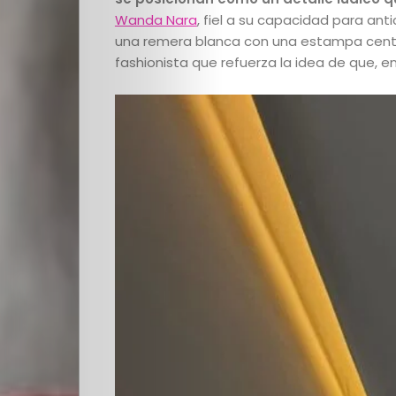
Wanda Nara
, fiel a su capacidad para ant
una remera blanca con una estampa centr
fashionista que refuerza la idea de que, en