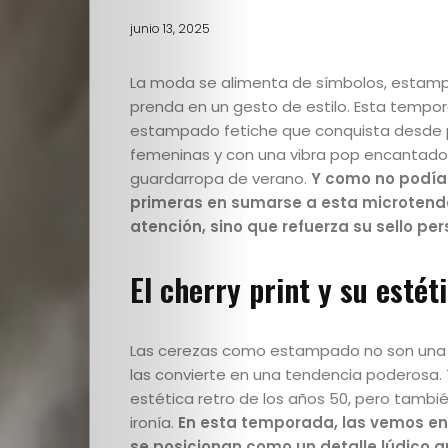
junio 13, 2025
La moda se alimenta de símbolos, estampa
prenda en un gesto de estilo. Esta tempora
estampado fetiche que conquista desde p
femeninas y con una vibra pop encantadora,
guardarropa de verano.
Y como no podía
primeras en sumarse a esta microtend
atención, sino que refuerza su sello pe
El cherry print y su estét
Las cerezas como estampado no son una n
las convierte en una tendencia poderosa. Ti
estética retro de los años 50, pero tambié
ironía.
En esta temporada, las vemos en t
se posicionan como un detalle lúdico qu