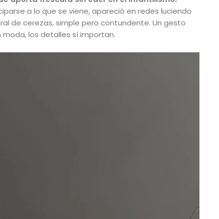
iciparse a lo que se viene, apareció en redes luciendo
al de cerezas, simple pero contundente. Un gesto
 moda, los detalles sí importan.