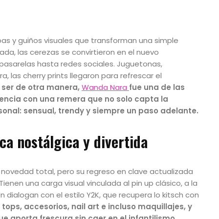
s y guiños visuales que transforman una simple
da, las cerezas se convirtieron en el nuevo
asarelas hasta redes sociales. Juguetonas,
 las cherry prints llegaron para refrescar el
 ser de otra manera,
Wanda Nara
fue una de las
encia con una remera que no solo capta la
rsonal: sensual, trendy y siempre un paso adelante.
ica nostálgica y divertida
ovedad total, pero su regreso en clave actualizada
enen una carga visual vinculada al pin up clásico, a la
n dialogan con el estilo Y2K, que recupera lo kitsch con
ops, accesorios, nail art e incluso maquillajes, y
e aporta frescura sin caer en el infantilismo.