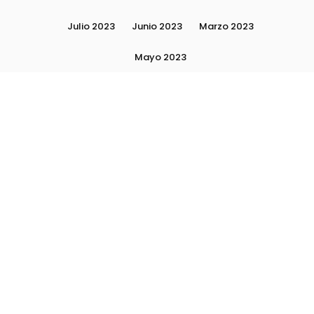
Julio 2023
Junio 2023
Marzo 2023
Mayo 2023
Moda, tendencias e imagen personal | Plushmag
Noviembre 2022
Noviembre 2023
Octubre 2022
Octubre 2023
Quiénes Somos
Septiembre 2022
Septiembre 2023
Septiembre 2024
Subscribite
Ultimas Notas 2024
Ultimas Notas 2025
La escuela Plushlamour- El detrás de escena
Asesoría de Imagen y Personal Shopper