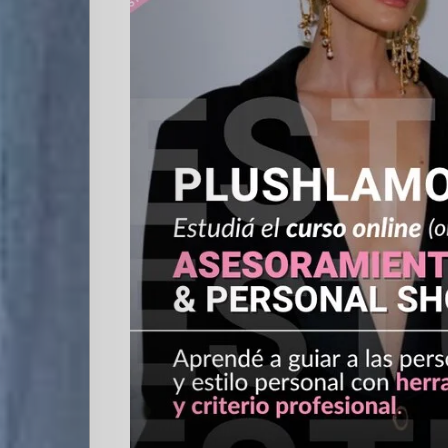
Quienes
Somos
Editoriales
Comunidad
Los
Elegidos