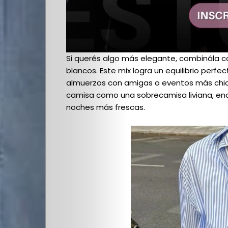
Cultura
PLOP
Si querés algo más elegante, combinála co
Imagen
blancos. Este mix logra un equilibrio perfec
almuerzos con amigas o eventos más chic.
y
camisa como una sobrecamisa liviana, enc
noches más frescas.
Belleza
Crónicas
Contacto
La