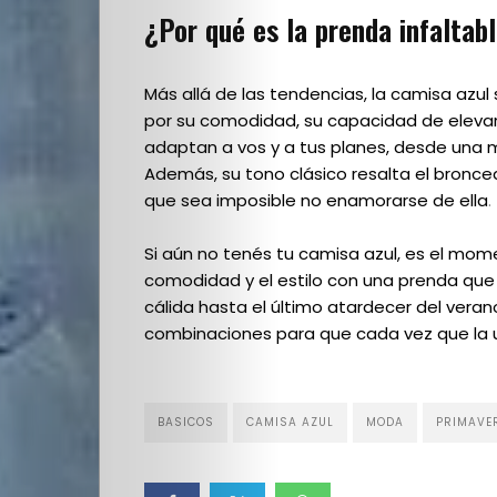
Escuela
¿Por qué es la prenda infalta
Creativos
Más allá de las tendencias, la camisa azu
por su comodidad, su capacidad de elevar c
destacados
adaptan a vos y a tus planes, desde una 
Además, su tono clásico resalta el bron
que sea imposible no enamorarse de ella
.
Search
Si aún no tenés tu camisa azul, es el mom
comodidad y el estilo con una prenda q
cálida hasta el último atardecer del veran
combinaciones para que cada vez que la 
BASICOS
CAMISA AZUL
MODA
PRIMAVE