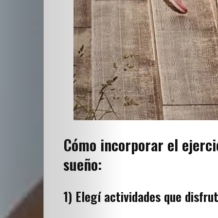
escuela
–
El
detrás
de
escena
Cómo incorporar el ejerci
Destacados
sueño:
de
1) Elegí actividades que disfru
la