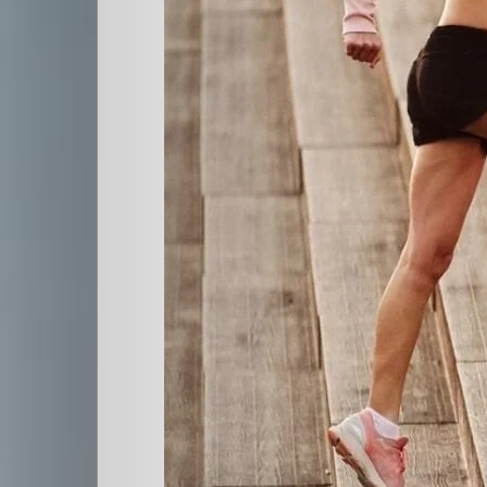
Cultura
PLOP
Imagen
y
Belleza
Crónicas
Contacto
La