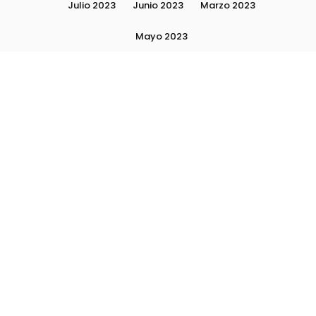
Julio 2023
Junio 2023
Marzo 2023
Mayo 2023
Moda, tendencias e imagen personal | Plushmag
Noviembre 2022
Noviembre 2023
Octubre 2022
Octubre 2023
Quiénes Somos
Septiembre 2022
Septiembre 2023
Septiembre 2024
Subscribite
Ultimas Notas 2024
Ultimas Notas 2025
La escuela Plushlamour- El detrás de escena
Asesoría de Imagen y Personal Shopper