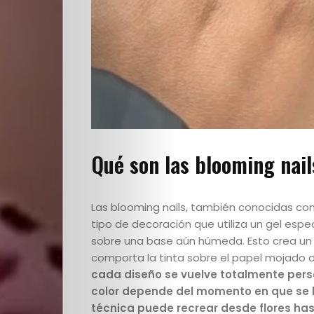
Quienes
Somos
Qué son las blooming nail
Editoriales
Las blooming nails, también conocidas com
Comunidad
tipo de decoración que utiliza un gel espec
sobre una base aún húmeda. Esto crea un e
Los
comporta la tinta sobre el papel mojado 
cada diseño se vuelve totalmente perso
color depende del momento en que se lo
Elegidos
técnica puede recrear desde flores ha