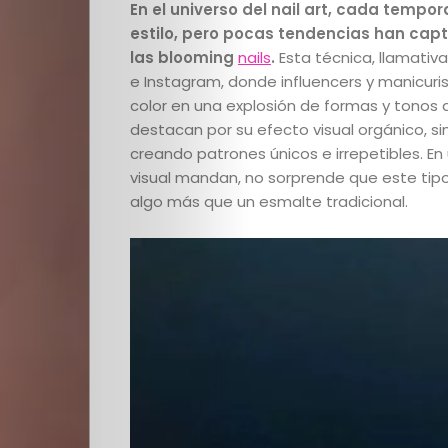
En el universo del nail art, cada temp
estilo, pero pocas tendencias han cap
las blooming
nails
.
Esta técnica, llamativa
e Instagram, donde influencers y manicur
color en una explosión de formas y tonos q
destacan por su efecto visual orgánico, s
creando patrones únicos e irrepetibles. En
visual mandan, no sorprende que este ti
algo más que un esmalte tradicional.