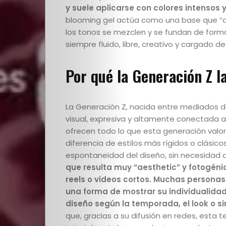
y suele aplicarse con colores intensos 
Cultura
blooming gel actúa como una base que “ab
los tonos se mezclen y se fundan de forma 
PLOP
siempre fluido, libre, creativo y cargado de
Imagen
Por qué la Generación Z l
y
La Generación Z, nacida entre mediados de l
Belleza
visual, expresiva y altamente conectada a 
ofrecen todo lo que esta generación valora:
Crónicas
diferencia de estilos más rígidos o clásico
espontaneidad del diseño, sin necesidad d
que resulta muy “aesthetic” y fotogénic
Contacto
reels o videos cortos. Muchas personas 
una forma de mostrar su individualida
La
diseño según la temporada, el look o s
que, gracias a su difusión en redes, esta t