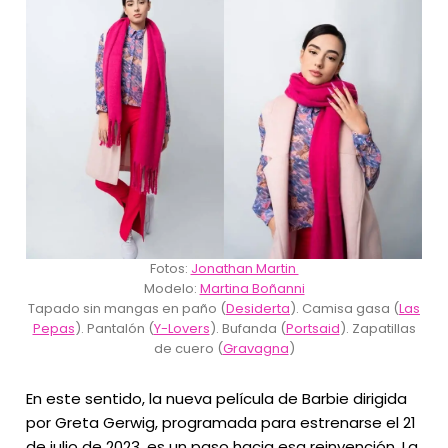
Fotos:
Jonathan Martin
Modelo:
Martina Boñanni
Tapado sin mangas en paño (
Desiderta
). Camisa gasa (
Las
Pepas
). Pantalón (
Y-Lovers
). Bufanda (
Portsaid
). Zapatillas
de cuero (
Gravagna
)
En este sentido, la nueva película de Barbie dirigida
por Greta Gerwig, programada para estrenarse el 21
de julio de 2023, es un paso hacia esa reinvención. La