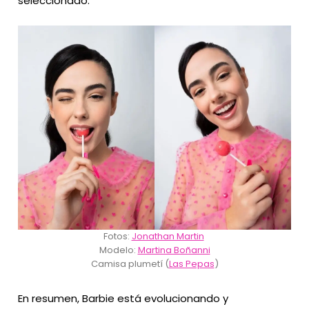
seleccionado.
Fotos:
Jonathan Martin
Modelo:
Martina Boñanni
Camisa plumetí (
Las Pepas
)
En resumen, Barbie está evolucionando y