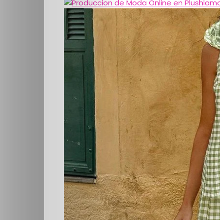
Cultura
PLOP
Imagen
y
Belleza
Crónicas
Contacto
La