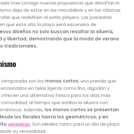
ada trae consigo nuevas propuestas que desafían lo
smo deja de estar en las microbikinis y en las clásicas
ndas que redefinen el estilo playero. Las pasarelas
n en que este año la playa será escenario de
evos diseños no solo buscan resaltar la silueta,
ad y libertad, demostrando que la moda de verano
o tradicionales.
mismo
a temporada son los
monos cortos
, una prenda que
feccionados en telas ligeras como lino, algodón y
 ofrecen una alternativa fresca para los días más
comodidad, al tiempo que estiliza la silueta con
asimétricos. Además,
los monos cortos se presentan
de los florales hasta los geométricos, y en
ritu
veraniego
. Son ideales tanto para un día de playa
ndo su versatilidad.