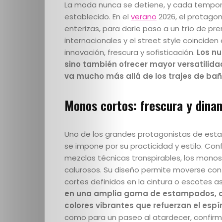
La moda nunca se detiene, y cada tempor
establecido. En el
verano
2026, el protagoni
enterizas, para darle paso a un trío de pre
internacionales y el street style coincide
innovación, frescura y sofisticación.
Los nu
sino también ofrecer mayor versatilid
va mucho más allá de los trajes de bañ
Monos cortos: frescura y dina
Uno de los grandes protagonistas de est
se impone por su practicidad y estilo. Con
mezclas técnicas transpirables, los monos
calurosos. Su diseño permite moverse con 
cortes definidos en la cintura o escotes 
en una amplia gama de estampados, des
colores vibrantes que refuerzan el espí
como para un paseo al atardecer, confirma