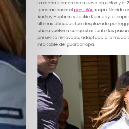
La moda siempre se mueve en ciclos y el
generaciones: el
pantalón
capri
. Nacido e
Audrey Hepburn y Jackie Kennedy, el capri 
últimas décadas fue desplazado por leggin
ahora vuelve a conquistar tanto las pasare
presenta renovado, adaptado a la moda c
infaltable del guardarropa.