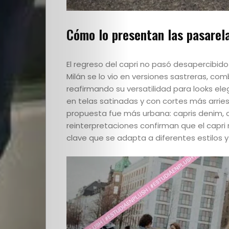
Escuela
Cómo lo presentan las pasarel
Creativos
destacados
El regreso del capri no pasó desapercibido
Milán se lo vio en versiones sastreras, co
reafirmando su versatilidad para looks ele
en telas satinadas y con cortes más arrie
Search
propuesta fue más urbana: capris denim, co
reinterpretaciones confirman que el capri 
clave que se adapta a diferentes estilos y