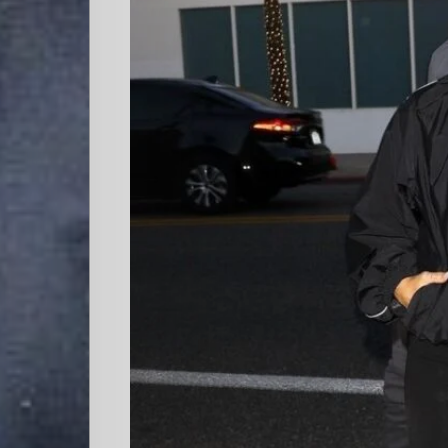
Cultura
PLOP
Imagen
y
Belleza
Crónicas
Contacto
La