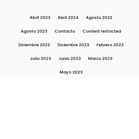
Abril 2023
Abril 2024
Agosto 2022
Agosto 2023
Contacto
Content restricted
Diciembre 2022
Diciembre 2023
Febrero 2023
Julio 2023
Junio 2023
Marzo 2023
Mayo 2023
Moda, tendencias e imagen personal | Plushmag
Noviembre 2022
Noviembre 2023
Octubre 2022
Octubre 2023
Quiénes Somos
Septiembre 2022
Septiembre 2023