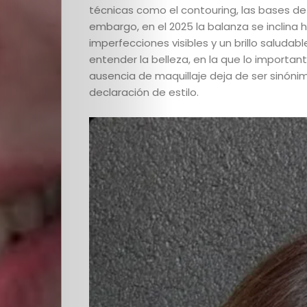
técnicas como el contouring, las bases de
embargo, en el 2025 la balanza se inclina h
imperfecciones visibles y un brillo salud
entender la belleza, en la que lo importante 
ausencia de maquillaje deja de ser sinón
declaración de estilo.
Quienes
Somos
Editoriales
Comunidad
Los
Elegidos