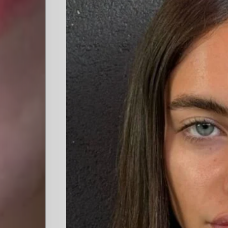
Cultura
PLOP
Imagen
y
Belleza
Crónicas
Contacto
La