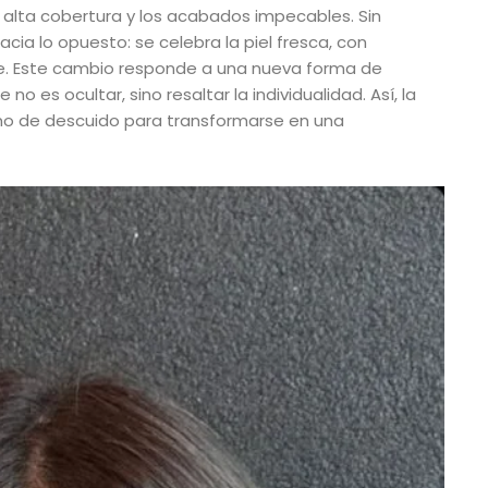
 alta cobertura y los acabados impecables. Sin
acia lo opuesto: se celebra la piel fresca, con
able. Este cambio responde a una nueva forma de
no es ocultar, sino resaltar la individualidad. Así, la
imo de descuido para transformarse en una