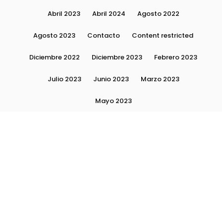
Abril 2023
Abril 2024
Agosto 2022
Agosto 2023
Contacto
Content restricted
Diciembre 2022
Diciembre 2023
Febrero 2023
Julio 2023
Junio 2023
Marzo 2023
Mayo 2023
Moda, tendencias e imagen personal | Plushmag
Noviembre 2022
Noviembre 2023
Octubre 2022
Octubre 2023
Quiénes Somos
Septiembre 2022
Septiembre 2023
Septiembre 2024
Subscribite