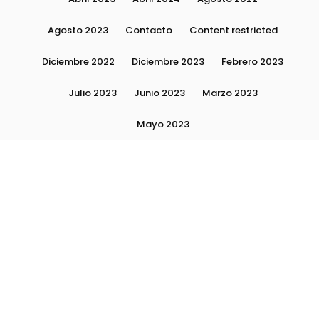
Agosto 2023
Contacto
Content restricted
Diciembre 2022
Diciembre 2023
Febrero 2023
Julio 2023
Junio 2023
Marzo 2023
Mayo 2023
Moda, tendencias e imagen personal | Plushmag
Noviembre 2022
Noviembre 2023
Octubre 2022
Octubre 2023
Quiénes Somos
Septiembre 2022
Septiembre 2023
Septiembre 2024
Subscribite
Ultimas Notas 2024
Ultimas Notas 2025