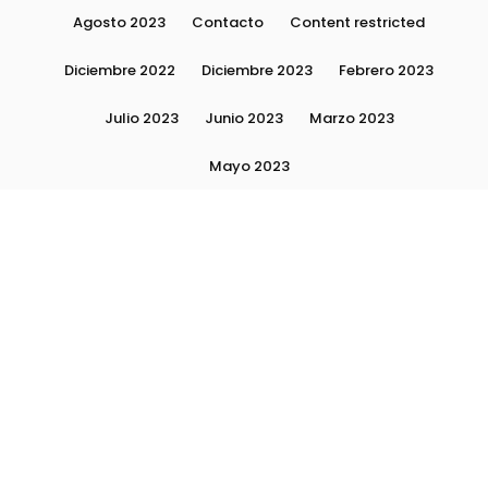
Agosto 2023
Contacto
Content restricted
Diciembre 2022
Diciembre 2023
Febrero 2023
Julio 2023
Junio 2023
Marzo 2023
Mayo 2023
Moda, tendencias e imagen personal | Plushmag
Noviembre 2022
Noviembre 2023
Octubre 2022
Octubre 2023
Quiénes Somos
Septiembre 2022
Septiembre 2023
Septiembre 2024
Subscribite
Ultimas Notas 2024
Ultimas Notas 2025