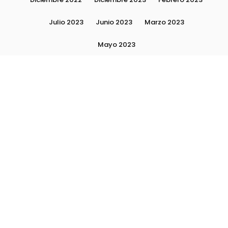
Julio 2023
Junio 2023
Marzo 2023
Mayo 2023
Moda, tendencias e imagen personal | Plushmag
Noviembre 2022
Noviembre 2023
Octubre 2022
Octubre 2023
Quiénes Somos
Septiembre 2022
Septiembre 2023
Septiembre 2024
Subscribite
Ultimas Notas 2024
Ultimas Notas 2025
La escuela Plushlamour- El detrás de escena