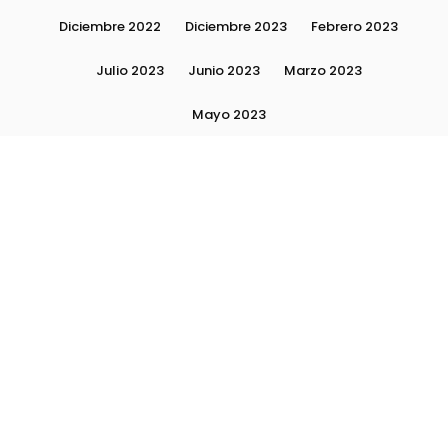
Diciembre 2022
Diciembre 2023
Febrero 2023
Julio 2023
Junio 2023
Marzo 2023
Mayo 2023
Moda, tendencias e imagen personal | Plushmag
Noviembre 2022
Noviembre 2023
Octubre 2022
Octubre 2023
Quiénes Somos
Septiembre 2022
Septiembre 2023
Septiembre 2024
Subscribite
Ultimas Notas 2024
Ultimas Notas 2025
La escuela Plushlamour- El detrás de escena