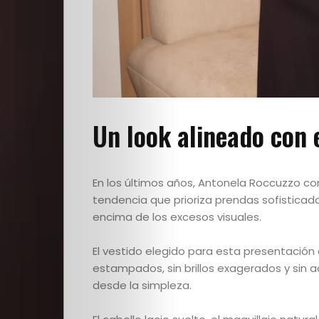
Escuela
Creativos
destacados
Un look alineado con e
Search
En los últimos años, Antonela Roccuzzo con
tendencia que prioriza prendas sofisticada
encima de los excesos visuales.
El vestido elegido para esta presentació
estampados, sin brillos exagerados y sin ac
desde la simpleza.