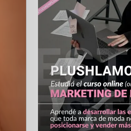
Quienes
Somos
Editoriales
Comunidad
Los
Elegidos