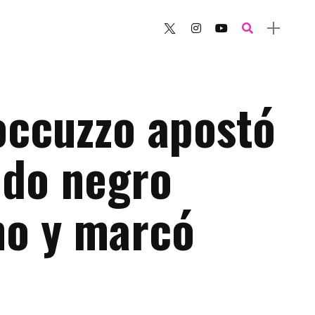
occuzzo apostó
ido negro
mo y marcó