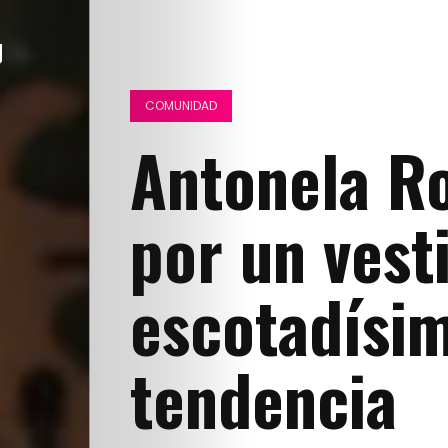
COMUNIDAD
Antonela R
por un vest
escotadísi
tendencia