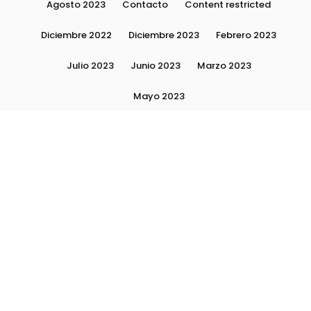
Agosto 2023
Contacto
Content restricted
Diciembre 2022
Diciembre 2023
Febrero 2023
Julio 2023
Junio 2023
Marzo 2023
Mayo 2023
Moda, tendencias e imagen personal | Plushmag
Noviembre 2022
Noviembre 2023
Octubre 2022
Octubre 2023
Quiénes Somos
Septiembre 2022
Septiembre 2023
Septiembre 2024
Subscribite
Ultimas Notas 2024
Ultimas Notas 2025
La escuela Plushlamour- El detrás de escena