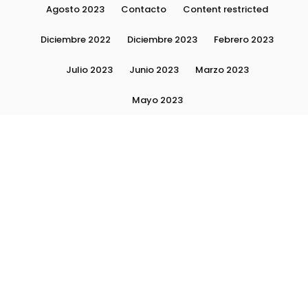
Agosto 2023
Contacto
Content restricted
Diciembre 2022
Diciembre 2023
Febrero 2023
Julio 2023
Junio 2023
Marzo 2023
Mayo 2023
Moda, tendencias e imagen personal | Plushmag
Noviembre 2022
Noviembre 2023
Octubre 2022
Octubre 2023
Quiénes Somos
Septiembre 2022
Septiembre 2023
Septiembre 2024
Subscribite
Ultimas Notas 2024
Ultimas Notas 2025